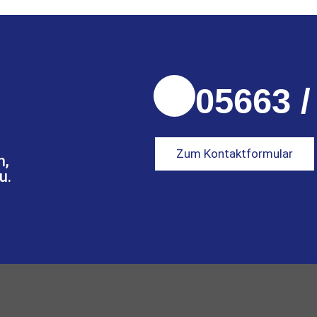
05663 /
Zum Kontaktformular
n,
u.