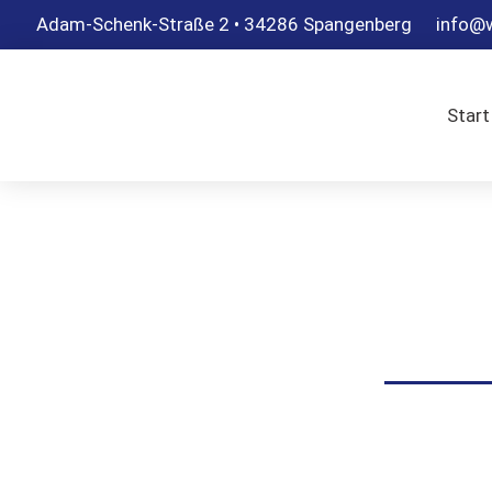
Adam-Schenk-Straße 2 • 34286 Spangenberg
info@w
Start
Heizungs
Hersteller und Staat fordern von Heizungs
Emissionen niedrig zu halten und die Gewä