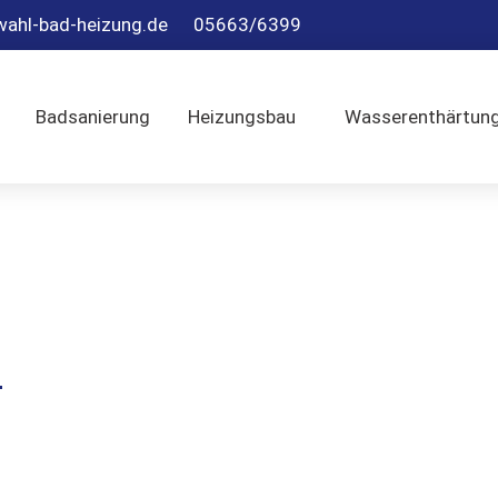
ahl-bad-heizung.de
05663/6399
Badsanierung
Heizungsbau
Wasserenthärtun
wartung
nutzern regelmäßige Wartungen, um
hrleistung der Geräte zu sichern.